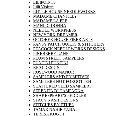
LILIPOINTS
Lilli Violette
LITTLE HOUSE NEEDLEWORKS
MADAME CHANTILLY
MADAME LA FEE
MANI DI DONNA
NEEDLE WORKPRESS
NEW YORK DREAMER
OCTOBER HOUSE FIBER ARTS
PANSY PATCH QUILTS & STITCHERY
PEACOCK NEEDLEWORKS DESIGNS
PINEBERRY LANE
PLUM STREET SAMPLERS
PUNTINI PUNTINI
RICO DESIGN
ROSEWOOD MANOR
SAMPLERS AND PRIMITIVES
SAMPLERS NOT FORGOTTEN
SCATTERED SEED SAMPLERS
SERENITA DI CAMPAGNA
SHAKESPEARE'S PEDDLER
STACY NASH DESIGNS
STITCHES BY ETHEL
TAMAR NAHIR YANAI
TERESA KOGUT