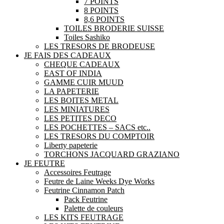
7 POINTS
8 POINTS
8,6 POINTS
TOILES BRODERIE SUISSE
Toiles Sashiko
LES TRESORS DE BRODEUSE
JE FAIS DES CADEAUX
CHEQUE CADEAUX
EAST OF INDIA
GAMME CUIR MUUD
LA PAPETERIE
LES BOITES METAL
LES MINIATURES
LES PETITES DECO
LES POCHETTES – SACS etc..
LES TRESORS DU COMPTOIR
Liberty papeterie
TORCHONS JACQUARD GRAZIANO
JE FEUTRE
Accessoires Feutrage
Feutre de Laine Weeks Dye Works
Feutrine Cinnamon Patch
Pack Feutrine
Palette de couleurs
LES KITS FEUTRAGE