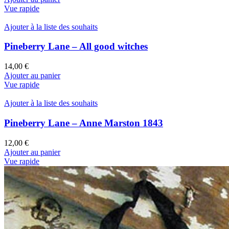
Vue rapide
Ajouter à la liste des souhaits
Pineberry Lane – All good witches
14,00
€
Ajouter au panier
Vue rapide
Ajouter à la liste des souhaits
Pineberry Lane – Anne Marston 1843
12,00
€
Ajouter au panier
Vue rapide