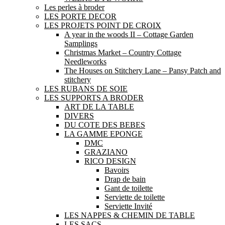
Les perles à broder
LES PORTE DECOR
LES PROJETS POINT DE CROIX
A year in the woods II – Cottage Garden
Samplings
Christmas Market – Country Cottage
Needleworks
The Houses on Stitchery Lane – Pansy Patch and
stitchery
LES RUBANS DE SOIE
LES SUPPORTS A BRODER
ART DE LA TABLE
DIVERS
DU COTE DES BEBES
LA GAMME EPONGE
DMC
GRAZIANO
RICO DESIGN
Bavoirs
Drap de bain
Gant de toilette
Serviette de toilette
Serviette Invité
LES NAPPES & CHEMIN DE TABLE
LES SACS