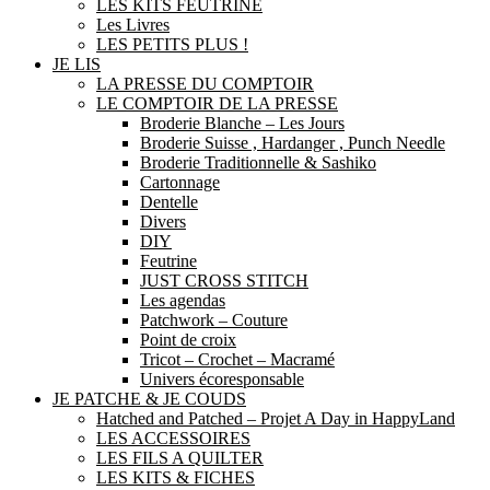
LES KITS FEUTRINE
Les Livres
LES PETITS PLUS !
JE LIS
LA PRESSE DU COMPTOIR
LE COMPTOIR DE LA PRESSE
Broderie Blanche – Les Jours
Broderie Suisse , Hardanger , Punch Needle
Broderie Traditionnelle & Sashiko
Cartonnage
Dentelle
Divers
DIY
Feutrine
JUST CROSS STITCH
Les agendas
Patchwork – Couture
Point de croix
Tricot – Crochet – Macramé
Univers écoresponsable
JE PATCHE & JE COUDS
Hatched and Patched – Projet A Day in HappyLand
LES ACCESSOIRES
LES FILS A QUILTER
LES KITS & FICHES