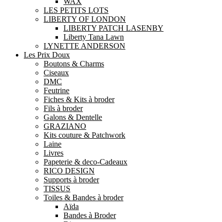
WAX
LES PETITS LOTS
LIBERTY OF LONDON
LIBERTY PATCH LASENBY
Liberty Tana Lawn
LYNETTE ANDERSON
Les Prix Doux
Boutons & Charms
Ciseaux
DMC
Feutrine
Fiches & Kits à broder
Fils à broder
Galons & Dentelle
GRAZIANO
Kits couture & Patchwork
Laine
Livres
Papeterie & deco-Cadeaux
RICO DESIGN
Supports à broder
TISSUS
Toiles & Bandes à broder
Aïda
Bandes à Broder