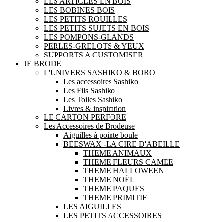
LES ARTICLES EN BOIS
LES BOBINES BOIS
LES PETITS ROUILLES
LES PETITS SUJETS EN BOIS
LES POMPONS-GLANDS
PERLES-GRELOTS & YEUX
SUPPORTS A CUSTOMISER
JE BRODE
L'UNIVERS SASHIKO & BORO
Les accessoires Sashiko
Les Fils Sashiko
Les Toiles Sashiko
Livres & inspiration
LE CARTON PERFORE
Les Accessoires de Brodeuse
Aiguilles à pointe boule
BEESWAX -LA CIRE D'ABEILLE
THEME ANIMAUX
THEME FLEURS CAMEE
THEME HALLOWEEN
THEME NOËL
THEME PAQUES
THEME PRIMITIF
LES AIGUILLES
LES PETITS ACCESSOIRES