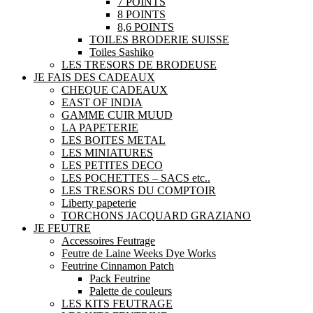
7 POINTS
8 POINTS
8,6 POINTS
TOILES BRODERIE SUISSE
Toiles Sashiko
LES TRESORS DE BRODEUSE
JE FAIS DES CADEAUX
CHEQUE CADEAUX
EAST OF INDIA
GAMME CUIR MUUD
LA PAPETERIE
LES BOITES METAL
LES MINIATURES
LES PETITES DECO
LES POCHETTES – SACS etc..
LES TRESORS DU COMPTOIR
Liberty papeterie
TORCHONS JACQUARD GRAZIANO
JE FEUTRE
Accessoires Feutrage
Feutre de Laine Weeks Dye Works
Feutrine Cinnamon Patch
Pack Feutrine
Palette de couleurs
LES KITS FEUTRAGE