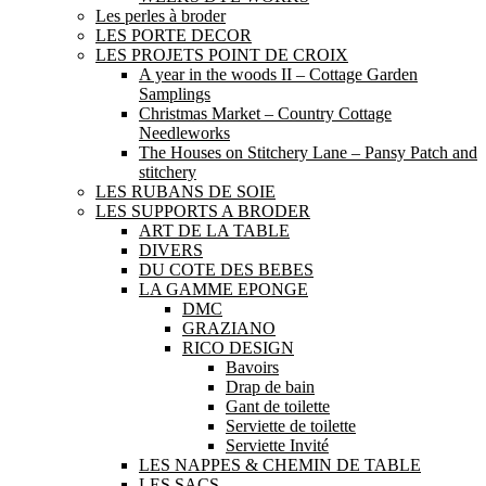
Les perles à broder
LES PORTE DECOR
LES PROJETS POINT DE CROIX
A year in the woods II – Cottage Garden
Samplings
Christmas Market – Country Cottage
Needleworks
The Houses on Stitchery Lane – Pansy Patch and
stitchery
LES RUBANS DE SOIE
LES SUPPORTS A BRODER
ART DE LA TABLE
DIVERS
DU COTE DES BEBES
LA GAMME EPONGE
DMC
GRAZIANO
RICO DESIGN
Bavoirs
Drap de bain
Gant de toilette
Serviette de toilette
Serviette Invité
LES NAPPES & CHEMIN DE TABLE
LES SACS