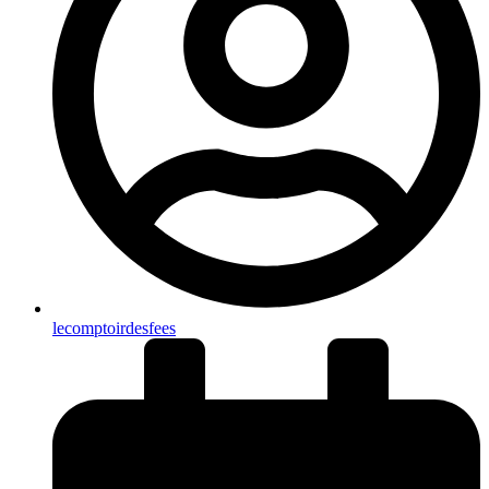
lecomptoirdesfees