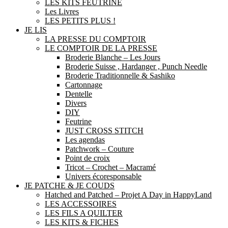
LES KITS FEUTRINE
Les Livres
LES PETITS PLUS !
JE LIS
LA PRESSE DU COMPTOIR
LE COMPTOIR DE LA PRESSE
Broderie Blanche – Les Jours
Broderie Suisse , Hardanger , Punch Needle
Broderie Traditionnelle & Sashiko
Cartonnage
Dentelle
Divers
DIY
Feutrine
JUST CROSS STITCH
Les agendas
Patchwork – Couture
Point de croix
Tricot – Crochet – Macramé
Univers écoresponsable
JE PATCHE & JE COUDS
Hatched and Patched – Projet A Day in HappyLand
LES ACCESSOIRES
LES FILS A QUILTER
LES KITS & FICHES