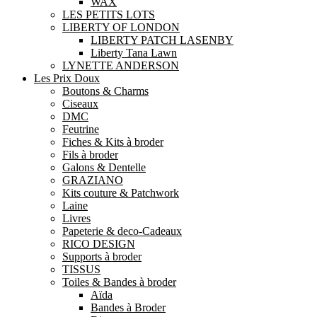
WAX
LES PETITS LOTS
LIBERTY OF LONDON
LIBERTY PATCH LASENBY
Liberty Tana Lawn
LYNETTE ANDERSON
Les Prix Doux
Boutons & Charms
Ciseaux
DMC
Feutrine
Fiches & Kits à broder
Fils à broder
Galons & Dentelle
GRAZIANO
Kits couture & Patchwork
Laine
Livres
Papeterie & deco-Cadeaux
RICO DESIGN
Supports à broder
TISSUS
Toiles & Bandes à broder
Aïda
Bandes à Broder