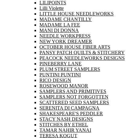
LILIPOINTS
Lilli Violette
LITTLE HOUSE NEEDLEWORKS
MADAME CHANTILLY
MADAME LA FEE
MANI DI DONNA
NEEDLE WORKPRESS
NEW YORK DREAMER
OCTOBER HOUSE FIBER ARTS
PANSY PATCH QUILTS & STITCHERY
PEACOCK NEEDLEWORKS DESIGNS
PINEBERRY LANE
PLUM STREET SAMPLERS
PUNTINI PUNTINI
RICO DESIGN
ROSEWOOD MANOR
SAMPLERS AND PRIMITIVES
SAMPLERS NOT FORGOTTEN
SCATTERED SEED SAMPLERS
SERENITA DI CAMPAGNA
SHAKESPEARE'S PEDDLER
STACY NASH DESIGNS
STITCHES BY ETHEL
TAMAR NAHIR YANAI
TERESA KOGUT