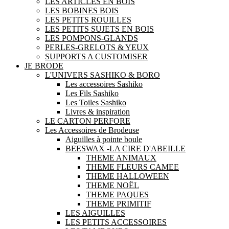
LES ARTICLES EN BOIS
LES BOBINES BOIS
LES PETITS ROUILLES
LES PETITS SUJETS EN BOIS
LES POMPONS-GLANDS
PERLES-GRELOTS & YEUX
SUPPORTS A CUSTOMISER
JE BRODE
L'UNIVERS SASHIKO & BORO
Les accessoires Sashiko
Les Fils Sashiko
Les Toiles Sashiko
Livres & inspiration
LE CARTON PERFORE
Les Accessoires de Brodeuse
Aiguilles à pointe boule
BEESWAX -LA CIRE D'ABEILLE
THEME ANIMAUX
THEME FLEURS CAMEE
THEME HALLOWEEN
THEME NOËL
THEME PAQUES
THEME PRIMITIF
LES AIGUILLES
LES PETITS ACCESSOIRES