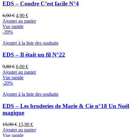
EDS – Coudre C’est facile N°4
Le
Le
6,90
€
4,90
€
prix
prix
Ajouter au panier
initial
actuel
Vue rapide
était :
est :
-39%
6,90 €.
4,90 €.
Ajouter à la liste des souhaits
EDS – Il était un fil N°22
Le
Le
9,80
€
6,00
€
prix
prix
Ajouter au panier
initial
actuel
Vue rapide
était :
est :
-20%
9,80 €.
6,00 €.
Ajouter à la liste des souhaits
EDS – Les broderies de Marie & Cie n°18 Un Noël
magique
Le
Le
19,90
€
15,90
€
prix
prix
Ajouter au panier
initial
actuel
Vue rapide