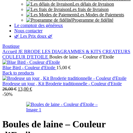
Les délais de livraison
Les frais de livraison
Les Modes de Paiements
Programme de fidélité
Le comptoir des généreux
Nous contacter
🌿 Les Prix doux 🌿
Boutique
Accueil
JE BRODE
LES DIAGRAMMES & KITS CREATEURS
COULEUR D'ETOILE
Boules de laine – Couleur d’Etoile
Blue Bird - Couleur d'Etoile
15,00
€
Back to products
Brodeuse un jour , Kit Broderie traditionnelle - Couleur d'Etoile
Le
Le
26,00
€
13,00
€
prix
prix
-50%
initial
actuel
était :
est :
26,00 €.
13,00 €.
Boules de laine – Couleur