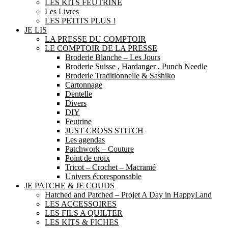
LES KITS FEUTRINE
Les Livres
LES PETITS PLUS !
JE LIS
LA PRESSE DU COMPTOIR
LE COMPTOIR DE LA PRESSE
Broderie Blanche – Les Jours
Broderie Suisse , Hardanger , Punch Needle
Broderie Traditionnelle & Sashiko
Cartonnage
Dentelle
Divers
DIY
Feutrine
JUST CROSS STITCH
Les agendas
Patchwork – Couture
Point de croix
Tricot – Crochet – Macramé
Univers écoresponsable
JE PATCHE & JE COUDS
Hatched and Patched – Projet A Day in HappyLand
LES ACCESSOIRES
LES FILS A QUILTER
LES KITS & FICHES