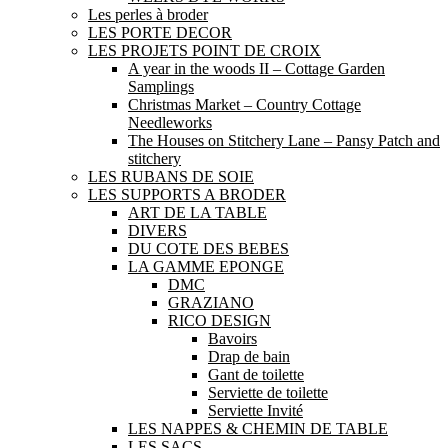
Les perles à broder
LES PORTE DECOR
LES PROJETS POINT DE CROIX
A year in the woods II – Cottage Garden
Samplings
Christmas Market – Country Cottage
Needleworks
The Houses on Stitchery Lane – Pansy Patch and
stitchery
LES RUBANS DE SOIE
LES SUPPORTS A BRODER
ART DE LA TABLE
DIVERS
DU COTE DES BEBES
LA GAMME EPONGE
DMC
GRAZIANO
RICO DESIGN
Bavoirs
Drap de bain
Gant de toilette
Serviette de toilette
Serviette Invité
LES NAPPES & CHEMIN DE TABLE
LES SACS