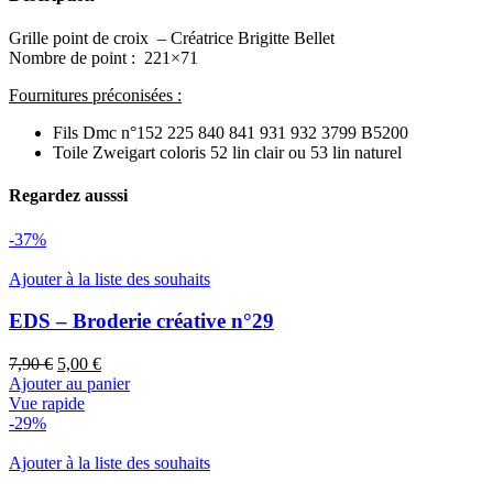
Grille point de croix – Créatrice Brigitte Bellet
Nombre de point : 221×71
Fournitures préconisées :
Fils Dmc n°152 225 840 841 931 932 3799 B5200
Toile Zweigart coloris 52 lin clair ou 53 lin naturel
Regardez ausssi
-37%
Ajouter à la liste des souhaits
EDS – Broderie créative n°29
Le
Le
7,90
€
5,00
€
prix
prix
Ajouter au panier
initial
actuel
Vue rapide
était :
est :
-29%
7,90 €.
5,00 €.
Ajouter à la liste des souhaits