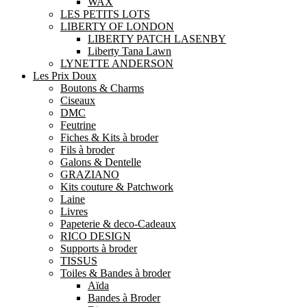
WAX
LES PETITS LOTS
LIBERTY OF LONDON
LIBERTY PATCH LASENBY
Liberty Tana Lawn
LYNETTE ANDERSON
Les Prix Doux
Boutons & Charms
Ciseaux
DMC
Feutrine
Fiches & Kits à broder
Fils à broder
Galons & Dentelle
GRAZIANO
Kits couture & Patchwork
Laine
Livres
Papeterie & deco-Cadeaux
RICO DESIGN
Supports à broder
TISSUS
Toiles & Bandes à broder
Aïda
Bandes à Broder