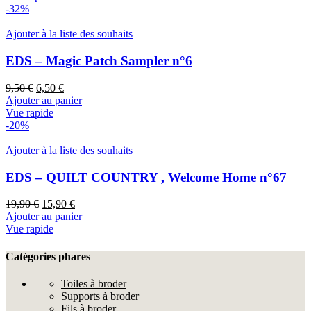
était :
est :
-32%
19,90 €.
15,90 €.
Ajouter à la liste des souhaits
EDS – Magic Patch Sampler n°6
Le
Le
9,50
€
6,50
€
prix
prix
Ajouter au panier
initial
actuel
Vue rapide
était :
est :
-20%
9,50 €.
6,50 €.
Ajouter à la liste des souhaits
EDS – QUILT COUNTRY , Welcome Home n°67
Le
Le
19,90
€
15,90
€
prix
prix
Ajouter au panier
initial
actuel
Vue rapide
était :
est :
19,90 €.
15,90 €.
Catégories phares
Toiles à broder
Supports à broder
Fils à broder