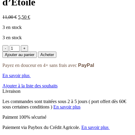
d’Etoile
Le
Le
11,00
€
5,50
€
prix
prix
3 en stock
initial
actuel
était :
est :
3 en stock
11,00 €.
5,50 €.
quantité
de
Ajouter au panier
Acheter
Boules
de
Payez en douceur en 4× sans frais avec
PayPal
laine
-
En savoir plus
Couleur
d'Etoile
Ajouter à la liste des souhaits
Livraison
Les commandes sont traitées sous 2 à 5 jours ( port offert dès 60€
sous certaines conditions )
En savoir plus
Paiment 100% sécurisé
Paiement via Paybox du Crédit Agricole.
En savoir plus