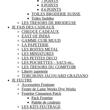
7 POINTS
8 POINTS
8,6 POINTS
TOILES BRODERIE SUISSE
Toiles Sashiko
LES TRESORS DE BRODEUSE
JE FAIS DES CADEAUX
CHEQUE CADEAUX
EAST OF INDIA
GAMME CUIR MUUD
LA PAPETERIE
LES BOITES METAL
LES MINIATURES
LES PETITES DECO
LES POCHETTES – SACS etc..
LES TRESORS DU COMPTOIR
Liberty papeterie
TORCHONS JACQUARD GRAZIANO
JE FEUTRE
Accessoires Feutrage
Feutre de Laine Weeks Dye Works
Feutrine Cinnamon Patch
Pack Feutrine
Palette de couleurs
LES KITS FEUTRAGE