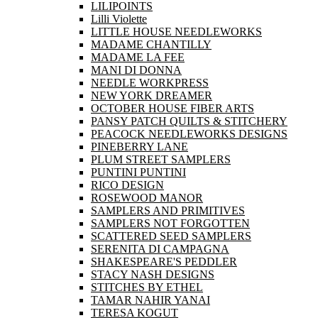
LILIPOINTS
Lilli Violette
LITTLE HOUSE NEEDLEWORKS
MADAME CHANTILLY
MADAME LA FEE
MANI DI DONNA
NEEDLE WORKPRESS
NEW YORK DREAMER
OCTOBER HOUSE FIBER ARTS
PANSY PATCH QUILTS & STITCHERY
PEACOCK NEEDLEWORKS DESIGNS
PINEBERRY LANE
PLUM STREET SAMPLERS
PUNTINI PUNTINI
RICO DESIGN
ROSEWOOD MANOR
SAMPLERS AND PRIMITIVES
SAMPLERS NOT FORGOTTEN
SCATTERED SEED SAMPLERS
SERENITA DI CAMPAGNA
SHAKESPEARE'S PEDDLER
STACY NASH DESIGNS
STITCHES BY ETHEL
TAMAR NAHIR YANAI
TERESA KOGUT