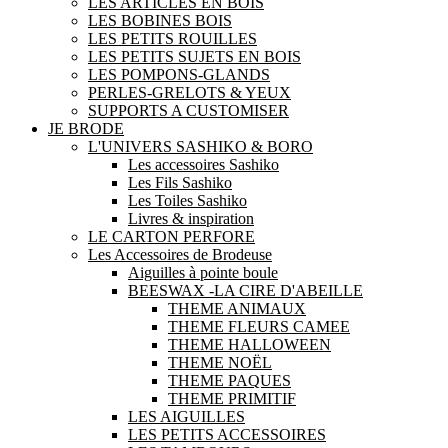
LES ARTICLES EN BOIS
LES BOBINES BOIS
LES PETITS ROUILLES
LES PETITS SUJETS EN BOIS
LES POMPONS-GLANDS
PERLES-GRELOTS & YEUX
SUPPORTS A CUSTOMISER
JE BRODE
L'UNIVERS SASHIKO & BORO
Les accessoires Sashiko
Les Fils Sashiko
Les Toiles Sashiko
Livres & inspiration
LE CARTON PERFORE
Les Accessoires de Brodeuse
Aiguilles à pointe boule
BEESWAX -LA CIRE D'ABEILLE
THEME ANIMAUX
THEME FLEURS CAMEE
THEME HALLOWEEN
THEME NOËL
THEME PAQUES
THEME PRIMITIF
LES AIGUILLES
LES PETITS ACCESSOIRES