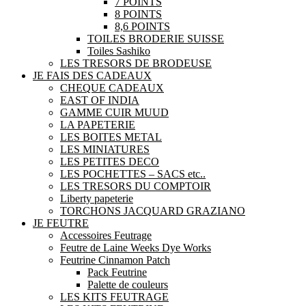
7 POINTS
8 POINTS
8,6 POINTS
TOILES BRODERIE SUISSE
Toiles Sashiko
LES TRESORS DE BRODEUSE
JE FAIS DES CADEAUX
CHEQUE CADEAUX
EAST OF INDIA
GAMME CUIR MUUD
LA PAPETERIE
LES BOITES METAL
LES MINIATURES
LES PETITES DECO
LES POCHETTES – SACS etc..
LES TRESORS DU COMPTOIR
Liberty papeterie
TORCHONS JACQUARD GRAZIANO
JE FEUTRE
Accessoires Feutrage
Feutre de Laine Weeks Dye Works
Feutrine Cinnamon Patch
Pack Feutrine
Palette de couleurs
LES KITS FEUTRAGE