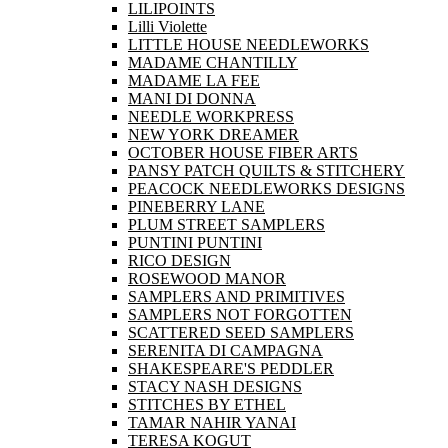
LILIPOINTS
Lilli Violette
LITTLE HOUSE NEEDLEWORKS
MADAME CHANTILLY
MADAME LA FEE
MANI DI DONNA
NEEDLE WORKPRESS
NEW YORK DREAMER
OCTOBER HOUSE FIBER ARTS
PANSY PATCH QUILTS & STITCHERY
PEACOCK NEEDLEWORKS DESIGNS
PINEBERRY LANE
PLUM STREET SAMPLERS
PUNTINI PUNTINI
RICO DESIGN
ROSEWOOD MANOR
SAMPLERS AND PRIMITIVES
SAMPLERS NOT FORGOTTEN
SCATTERED SEED SAMPLERS
SERENITA DI CAMPAGNA
SHAKESPEARE'S PEDDLER
STACY NASH DESIGNS
STITCHES BY ETHEL
TAMAR NAHIR YANAI
TERESA KOGUT