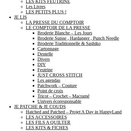
LES KITS FEUTRINE
Les Livres
LES PETITS PLUS !
JE LIS
LA PRESSE DU COMPTOIR
LE COMPTOIR DE LA PRESSE
Broderie Blanche – Les Jours
Broderie Suisse , Hardanger , Punch Needle
Broderie Traditionnelle & Sashiko
Cartonnage
Dentelle
Divers
DIY
Feutrine
JUST CROSS STITCH
Les agendas
Patchwork – Couture
Point de croix
Tricot – Crochet – Macramé
Univers écoresponsable
JE PATCHE & JE COUDS
Hatched and Patched – Projet A Day in HappyLand
LES ACCESSOIRES
LES FILS A QUILTER
LES KITS & FICHES