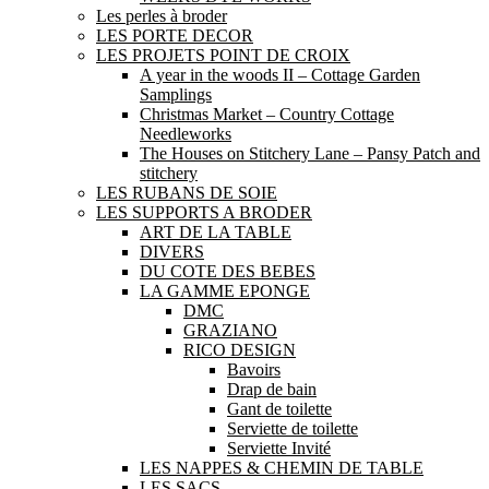
Les perles à broder
LES PORTE DECOR
LES PROJETS POINT DE CROIX
A year in the woods II – Cottage Garden
Samplings
Christmas Market – Country Cottage
Needleworks
The Houses on Stitchery Lane – Pansy Patch and
stitchery
LES RUBANS DE SOIE
LES SUPPORTS A BRODER
ART DE LA TABLE
DIVERS
DU COTE DES BEBES
LA GAMME EPONGE
DMC
GRAZIANO
RICO DESIGN
Bavoirs
Drap de bain
Gant de toilette
Serviette de toilette
Serviette Invité
LES NAPPES & CHEMIN DE TABLE
LES SACS