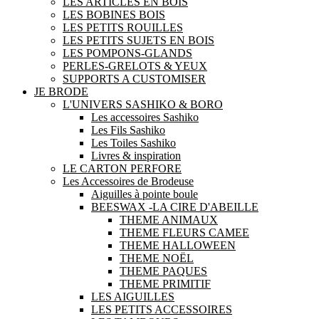
LES ARTICLES EN BOIS
LES BOBINES BOIS
LES PETITS ROUILLES
LES PETITS SUJETS EN BOIS
LES POMPONS-GLANDS
PERLES-GRELOTS & YEUX
SUPPORTS A CUSTOMISER
JE BRODE
L'UNIVERS SASHIKO & BORO
Les accessoires Sashiko
Les Fils Sashiko
Les Toiles Sashiko
Livres & inspiration
LE CARTON PERFORE
Les Accessoires de Brodeuse
Aiguilles à pointe boule
BEESWAX -LA CIRE D'ABEILLE
THEME ANIMAUX
THEME FLEURS CAMEE
THEME HALLOWEEN
THEME NOËL
THEME PAQUES
THEME PRIMITIF
LES AIGUILLES
LES PETITS ACCESSOIRES