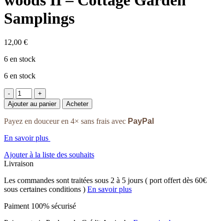
Samplings
12,00
€
6 en stock
6 en stock
quantité
de
Ajouter au panier
Acheter
1/12
The
Payez en douceur en 4× sans frais avec
PayPal
Wolf
A
En savoir plus
year
in
Ajouter à la liste des souhaits
the
Livraison
woods
Les commandes sont traitées sous 2 à 5 jours ( port offert dès 60€
II
sous certaines conditions )
En savoir plus
-
Cottage
Paiment 100% sécurisé
Garden
Samplings