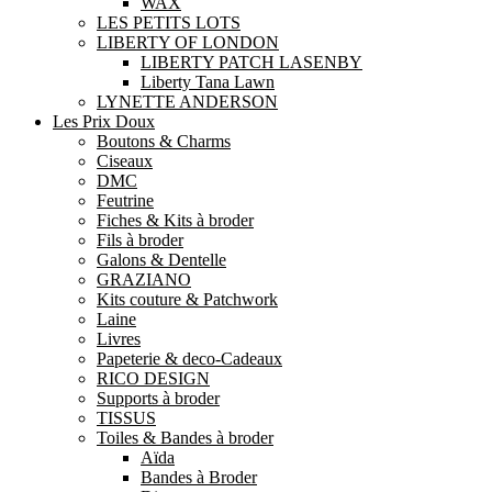
WAX
LES PETITS LOTS
LIBERTY OF LONDON
LIBERTY PATCH LASENBY
Liberty Tana Lawn
LYNETTE ANDERSON
Les Prix Doux
Boutons & Charms
Ciseaux
DMC
Feutrine
Fiches & Kits à broder
Fils à broder
Galons & Dentelle
GRAZIANO
Kits couture & Patchwork
Laine
Livres
Papeterie & deco-Cadeaux
RICO DESIGN
Supports à broder
TISSUS
Toiles & Bandes à broder
Aïda
Bandes à Broder