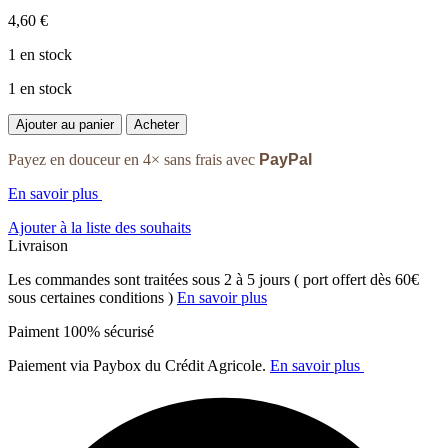
4,60
€
1 en stock
1 en stock
quantité
Ajouter au panier
Acheter
de
Rustic
Payez en douceur en 4× sans frais avec
PayPal
wool
Moire
En savoir plus
-
Ajouter à la liste des souhaits
Coloris
Livraison
282
Les commandes sont traitées sous 2 à 5 jours ( port offert dès 60€
sous certaines conditions )
En savoir plus
Paiment 100% sécurisé
Paiement via Paybox du Crédit Agricole.
En savoir plus