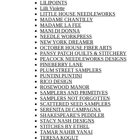
LILIPOINTS
Lilli Violette
LITTLE HOUSE NEEDLEWORKS
MADAME CHANTILLY
MADAME LA FEE
MANI DI DONNA
NEEDLE WORKPRESS
NEW YORK DREAMER
OCTOBER HOUSE FIBER ARTS
PANSY PATCH QUILTS & STITCHERY
PEACOCK NEEDLEWORKS DESIGNS
PINEBERRY LANE
PLUM STREET SAMPLERS
PUNTINI PUNTINI
RICO DESIGN
ROSEWOOD MANOR
SAMPLERS AND PRIMITIVES
SAMPLERS NOT FORGOTTEN
SCATTERED SEED SAMPLERS
SERENITA DI CAMPAGNA
SHAKESPEARE'S PEDDLER
STACY NASH DESIGNS
STITCHES BY ETHEL
TAMAR NAHIR YANAI
TERESA KOGUT