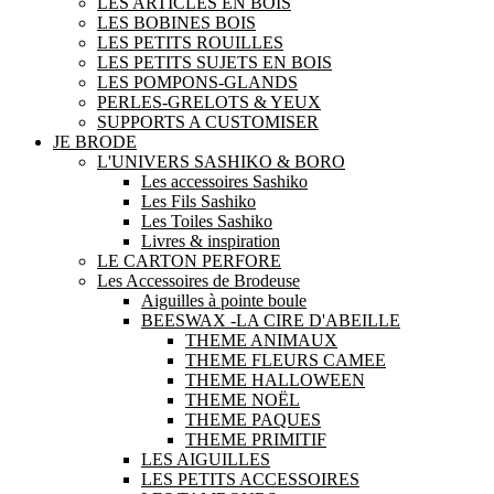
LES ARTICLES EN BOIS
LES BOBINES BOIS
LES PETITS ROUILLES
LES PETITS SUJETS EN BOIS
LES POMPONS-GLANDS
PERLES-GRELOTS & YEUX
SUPPORTS A CUSTOMISER
JE BRODE
L'UNIVERS SASHIKO & BORO
Les accessoires Sashiko
Les Fils Sashiko
Les Toiles Sashiko
Livres & inspiration
LE CARTON PERFORE
Les Accessoires de Brodeuse
Aiguilles à pointe boule
BEESWAX -LA CIRE D'ABEILLE
THEME ANIMAUX
THEME FLEURS CAMEE
THEME HALLOWEEN
THEME NOËL
THEME PAQUES
THEME PRIMITIF
LES AIGUILLES
LES PETITS ACCESSOIRES