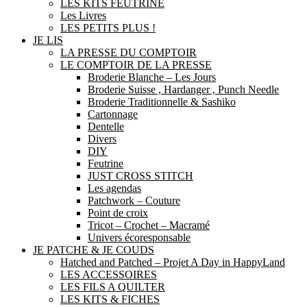
LES KITS FEUTRINE
Les Livres
LES PETITS PLUS !
JE LIS
LA PRESSE DU COMPTOIR
LE COMPTOIR DE LA PRESSE
Broderie Blanche – Les Jours
Broderie Suisse , Hardanger , Punch Needle
Broderie Traditionnelle & Sashiko
Cartonnage
Dentelle
Divers
DIY
Feutrine
JUST CROSS STITCH
Les agendas
Patchwork – Couture
Point de croix
Tricot – Crochet – Macramé
Univers écoresponsable
JE PATCHE & JE COUDS
Hatched and Patched – Projet A Day in HappyLand
LES ACCESSOIRES
LES FILS A QUILTER
LES KITS & FICHES