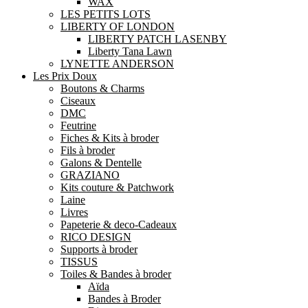
WAX
LES PETITS LOTS
LIBERTY OF LONDON
LIBERTY PATCH LASENBY
Liberty Tana Lawn
LYNETTE ANDERSON
Les Prix Doux
Boutons & Charms
Ciseaux
DMC
Feutrine
Fiches & Kits à broder
Fils à broder
Galons & Dentelle
GRAZIANO
Kits couture & Patchwork
Laine
Livres
Papeterie & deco-Cadeaux
RICO DESIGN
Supports à broder
TISSUS
Toiles & Bandes à broder
Aïda
Bandes à Broder