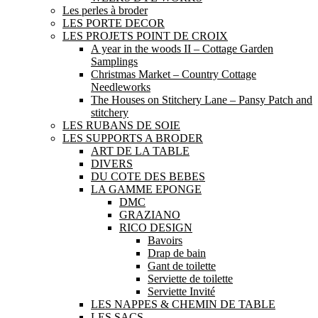
Les perles à broder
LES PORTE DECOR
LES PROJETS POINT DE CROIX
A year in the woods II – Cottage Garden
Samplings
Christmas Market – Country Cottage
Needleworks
The Houses on Stitchery Lane – Pansy Patch and
stitchery
LES RUBANS DE SOIE
LES SUPPORTS A BRODER
ART DE LA TABLE
DIVERS
DU COTE DES BEBES
LA GAMME EPONGE
DMC
GRAZIANO
RICO DESIGN
Bavoirs
Drap de bain
Gant de toilette
Serviette de toilette
Serviette Invité
LES NAPPES & CHEMIN DE TABLE
LES SACS