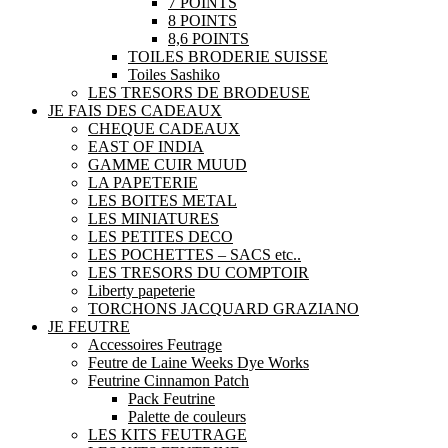
7 POINTS
8 POINTS
8,6 POINTS
TOILES BRODERIE SUISSE
Toiles Sashiko
LES TRESORS DE BRODEUSE
JE FAIS DES CADEAUX
CHEQUE CADEAUX
EAST OF INDIA
GAMME CUIR MUUD
LA PAPETERIE
LES BOITES METAL
LES MINIATURES
LES PETITES DECO
LES POCHETTES – SACS etc..
LES TRESORS DU COMPTOIR
Liberty papeterie
TORCHONS JACQUARD GRAZIANO
JE FEUTRE
Accessoires Feutrage
Feutre de Laine Weeks Dye Works
Feutrine Cinnamon Patch
Pack Feutrine
Palette de couleurs
LES KITS FEUTRAGE