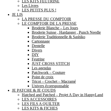
LES KITS FEUTRINE
Les Livres
LES PETITS PLUS !
JE LIS
LA PRESSE DU COMPTOIR
LE COMPTOIR DE LA PRESSE
Broderie Blanche – Les Jours
Broderie Suisse , Hardanger , Punch Needle
Broderie Traditionnelle & Sashiko
Cartonnage
Dentelle
Divers
DIY
Feutrine
JUST CROSS STITCH
Les agendas
Patchwork – Couture
Point de croix
Tricot – Crochet – Macramé
Univers écoresponsable
JE PATCHE & JE COUDS
Hatched and Patched – Projet A Day in HappyLand
LES ACCESSOIRES
LES FILS A QUILTER
LES KITS & FICHES