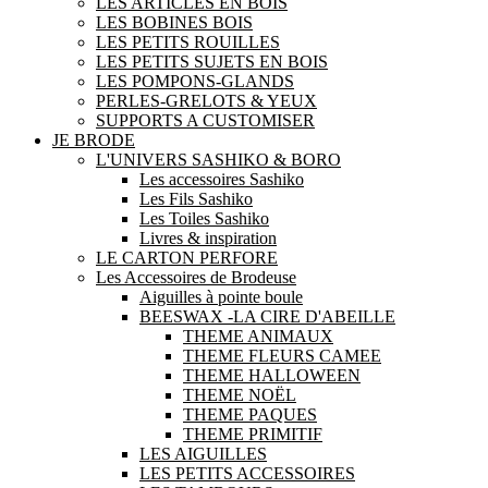
LES ARTICLES EN BOIS
LES BOBINES BOIS
LES PETITS ROUILLES
LES PETITS SUJETS EN BOIS
LES POMPONS-GLANDS
PERLES-GRELOTS & YEUX
SUPPORTS A CUSTOMISER
JE BRODE
L'UNIVERS SASHIKO & BORO
Les accessoires Sashiko
Les Fils Sashiko
Les Toiles Sashiko
Livres & inspiration
LE CARTON PERFORE
Les Accessoires de Brodeuse
Aiguilles à pointe boule
BEESWAX -LA CIRE D'ABEILLE
THEME ANIMAUX
THEME FLEURS CAMEE
THEME HALLOWEEN
THEME NOËL
THEME PAQUES
THEME PRIMITIF
LES AIGUILLES
LES PETITS ACCESSOIRES