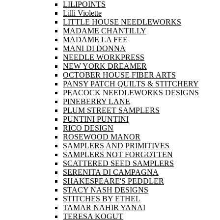
LILIPOINTS
Lilli Violette
LITTLE HOUSE NEEDLEWORKS
MADAME CHANTILLY
MADAME LA FEE
MANI DI DONNA
NEEDLE WORKPRESS
NEW YORK DREAMER
OCTOBER HOUSE FIBER ARTS
PANSY PATCH QUILTS & STITCHERY
PEACOCK NEEDLEWORKS DESIGNS
PINEBERRY LANE
PLUM STREET SAMPLERS
PUNTINI PUNTINI
RICO DESIGN
ROSEWOOD MANOR
SAMPLERS AND PRIMITIVES
SAMPLERS NOT FORGOTTEN
SCATTERED SEED SAMPLERS
SERENITA DI CAMPAGNA
SHAKESPEARE'S PEDDLER
STACY NASH DESIGNS
STITCHES BY ETHEL
TAMAR NAHIR YANAI
TERESA KOGUT