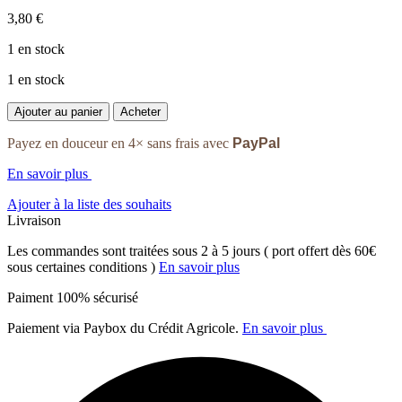
3,80
€
1 en stock
1 en stock
quantité
Ajouter au panier
Acheter
de
Valdani
Payez en douceur en 4× sans frais avec
PayPal
6
Fils
En savoir plus
-
Ajouter à la liste des souhaits
O511
Livraison
Black
Sea
Les commandes sont traitées sous 2 à 5 jours ( port offert dès 60€
sous certaines conditions )
En savoir plus
Paiment 100% sécurisé
Paiement via Paybox du Crédit Agricole.
En savoir plus