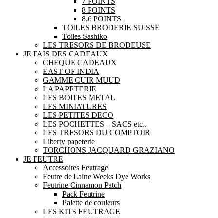
7 POINTS
8 POINTS
8,6 POINTS
TOILES BRODERIE SUISSE
Toiles Sashiko
LES TRESORS DE BRODEUSE
JE FAIS DES CADEAUX
CHEQUE CADEAUX
EAST OF INDIA
GAMME CUIR MUUD
LA PAPETERIE
LES BOITES METAL
LES MINIATURES
LES PETITES DECO
LES POCHETTES – SACS etc..
LES TRESORS DU COMPTOIR
Liberty papeterie
TORCHONS JACQUARD GRAZIANO
JE FEUTRE
Accessoires Feutrage
Feutre de Laine Weeks Dye Works
Feutrine Cinnamon Patch
Pack Feutrine
Palette de couleurs
LES KITS FEUTRAGE