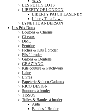
WAX
LES PETITS LOTS
LIBERTY OF LONDON
LIBERTY PATCH LASENBY
Liberty Tana Lawn
LYNETTE ANDERSON
Les Prix Doux
Boutons & Charms
Ciseaux
DMC
Feutrine
Fiches & Kits à broder
Fils à broder
Galons & Dentelle
GRAZIANO
Kits couture & Patchwork
Laine
Livres
Papeterie & deco-Cadeaux
RICO DESIGN
Supports à broder
TISSUS
Toiles & Bandes à broder
Aïda
Bandes à Broder