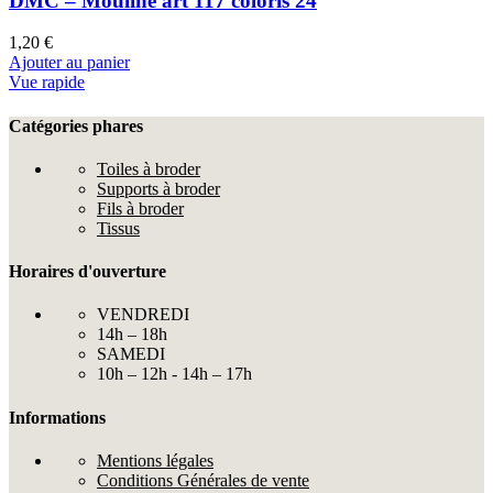
DMC – Mouliné art 117 coloris 24
1,20
€
Ajouter au panier
Vue rapide
Catégories phares
Toiles à broder
Supports à broder
Fils à broder
Tissus
Horaires d'ouverture
VENDREDI
14h – 18h
SAMEDI
10h – 12h - 14h – 17h
Informations
Mentions légales
Conditions Générales de vente