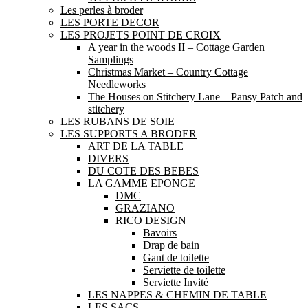
Les perles à broder
LES PORTE DECOR
LES PROJETS POINT DE CROIX
A year in the woods II – Cottage Garden
Samplings
Christmas Market – Country Cottage
Needleworks
The Houses on Stitchery Lane – Pansy Patch and
stitchery
LES RUBANS DE SOIE
LES SUPPORTS A BRODER
ART DE LA TABLE
DIVERS
DU COTE DES BEBES
LA GAMME EPONGE
DMC
GRAZIANO
RICO DESIGN
Bavoirs
Drap de bain
Gant de toilette
Serviette de toilette
Serviette Invité
LES NAPPES & CHEMIN DE TABLE
LES SACS